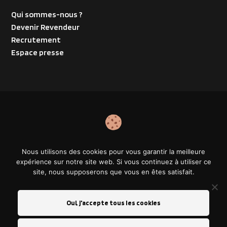
Qui sommes-nous ?
Devenir Revendeur
Recrutement
Espace presse
RÉALISÉ PAR :
Nous utilisons des cookies pour vous garantir la meilleure
expérience sur notre site web. Si vous continuez à utiliser ce
site, nous supposerons que vous en êtes satisfait.
© 2025 Polish For Cars® et son logotype sont des marques
déposées de Polish For Car SASU.
Oui, j'accepte tous les cookies