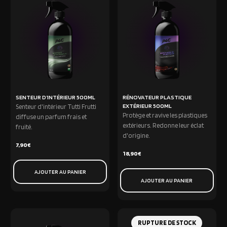
SENTEUR D’INTÉRIEUR 500ML
RÉNOVATEUR PLASTIQUE
EXTÉRIEUR 500ML
Senteur d'intérieur Tutti Frutti
Protège et ravive les plastiques
diffuse un parfum frais et
extérieurs. Redonne leur éclat
fruité.
d'origine.
7,90
€
18,90
€
AJOUTER AU PANIER
AJOUTER AU PANIER
RUPTURE DE STOCK