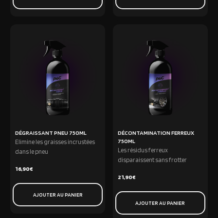
DÉGRAISSANT PNEU 750ML
DÉCONTAMINATION FERREUX
750ML
Elimine les graisses incrustées
Les résidus ferreux
dans le pneu
disparaissent sans frotter
16,90
€
21,90
€
AJOUTER AU PANIER
AJOUTER AU PANIER