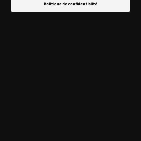
Politique de confidentialité
CATÉGORIES DE PRODUITS
Extérieur
Carrosserie & Plastique
Pare-brise & vitres
Pneu & Jantes
Intérieur
Cuir
Plastiques
Senteur
Tissue & Moquettes
BESOIN D’AIDE ?