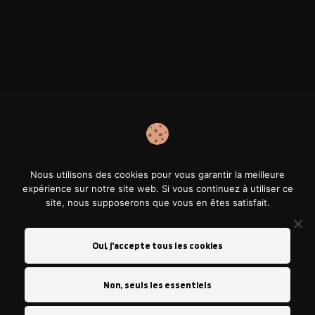
Nous utilisons des cookies pour vous garantir la meilleure
expérience sur notre site web. Si vous continuez à utiliser ce
site, nous supposerons que vous en êtes satisfait.
Oui, j'accepte tous les cookies
Polish For Cars® est spécialisés dans la restauration
Non, seuls les essentiels
esthétique de carrosserie automobile pour tous les types
de véhicules, des motos aux utilitaires.