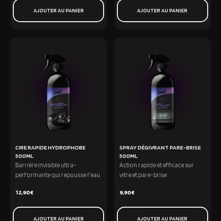
AJOUTER AU PANIER
AJOUTER AU PANIER
CIRE RAPIDE HYDROPHOBE
SPRAY DÉGIVRANT PARE-BRISE
500ML
500ML
Barrière invisible ultra-
Action rapide et efficace sur
performante qui repousse l'eau
vitre et pare-brise
12,90
€
9,90
€
AJOUTER AU PANIER
AJOUTER AU PANIER