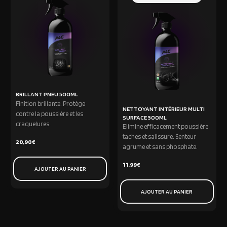
BRILLANT PNEU 500ML
Finition brillante. Protège
NETTOYANT INTÉRIEUR MULTI
contre la poussière et les
SURFACE 500ML
craquelures.
Elimine efficacement poussière,
taches et salissure. Senteur
20,90
€
agrume et sans phosphate.
11,99
€
AJOUTER AU PANIER
AJOUTER AU PANIER