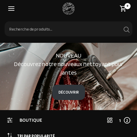
0
NOUVEAU
Découvrez notre nouveaux nettoyant pour
jantes
DÉCOUVRIR
BOUTIQUE
1
2
TRI PAR POPULARITÉ