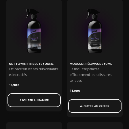
NETTOYANT INSECTE 500ML
MOUSSE PRÉLAVAGE 750ML
Efficace sur les résidus collants
La mousse pénètre
et incrustés
efficacement les salissures
tenaces
11,90
€
11,90
€
AJOUTER AU PANIER
AJOUTER AU PANIER