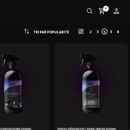
0
2
3
4
5
6
TRI PAR POPULARITÉ
 HYDROPHOBE 500ML
SPRAY DÉGIVRANT PARE-BRISE 500ML