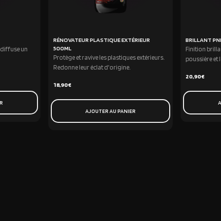
RÉNOVATEUR PLASTIQUE EXTÉRIEUR
BRILLANT PN
500ML
i diffuse un
Finition brill
Protège et ravive les plastiques extérieurs.
poussière et 
Redonne leur éclat d'origine.
20,90
€
18,90
€
ER
A
AJOUTER AU PANIER