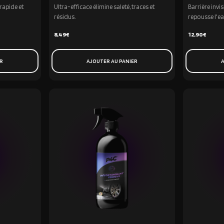
rapide et
Ultra-efficace élimine saleté, traces et
Barrière invi
résidus.
repousse l'e
8,49
€
12,90
€
ER
AJOUTER AU PANIER
A