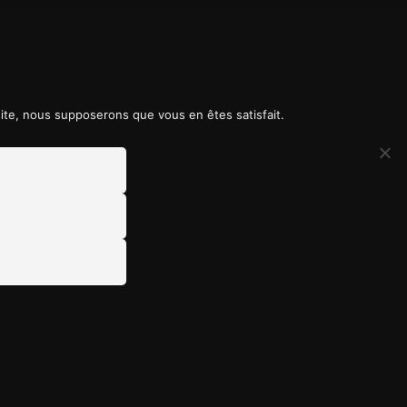
 site, nous supposerons que vous en êtes satisfait.
DE NOUS
RÉALISÉ PAR :
mes-nous ?