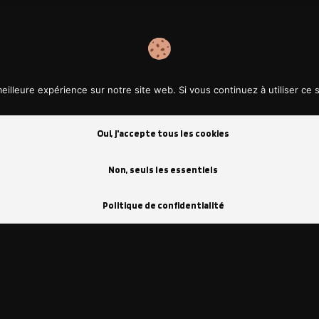
eilleure expérience sur notre site web. Si vous continuez à utiliser ce
Oui, j'accepte tous les cookies
Non, seuls les essentiels
Politique de confidentialité
UITS
BESOIN D’AIDE ?
À PROPOS 
Questions fréquentes
Qui som
ique