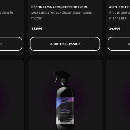
DÉCONTAMINATION FERREUX 750ML
ANTI-COLLE
s dans le
Les résidus ferreux disparaissent sans
Agit en quel
frotter
d'adhésifs
21,90
€
24,90
€
ER
AJOUTER AU PANIER
A