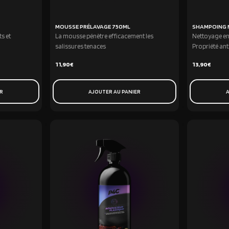
MOUSSE PRÉLAVAGE 750ML
SHAMPOING 
ts et
La mousse pénètre efficacement les
Nettoyage en
salissures tenaces
Propriété ant
11,90
€
13,90
€
ER
AJOUTER AU PANIER
A