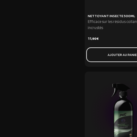
NETTOYANT INSECTE 500ML
Efficace sur les résidus collan
incrustés
11,90
€
AJOUTER AU PANI