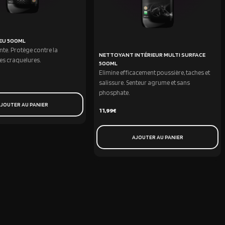
EU 500ML
ante. Protège contre la
NETTOYANT INTÉRIEUR MULTI SURFACE
les craquelures.
500ML
Elimine efficacement poussière, taches et
salissure. Senteur agrume et sans
phosphate.
JOUTER AU PANIER
11,99
€
AJOUTER AU PANIER