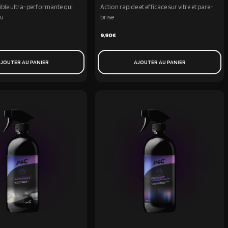
sible ultra-performante qui
Action rapide et efficace sur vitre et pare-
au
brise
9,90
€
JOUTER AU PANIER
AJOUTER AU PANIER