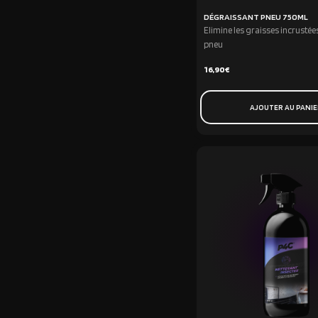
DÉGRAISSANT PNEU 750ML
Elimine les graisses incrustée
pneu
16,90
€
AJOUTER AU PANI